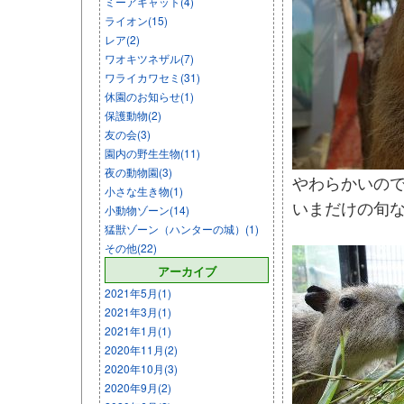
ミーアキャット(4)
ライオン(15)
レア(2)
ワオキツネザル(7)
ワライカワセミ(31)
休園のお知らせ(1)
保護動物(2)
友の会(3)
園内の野生生物(11)
夜の動物園(3)
やわらかいの
小さな生き物(1)
いまだけの旬
小動物ゾーン(14)
猛獣ゾーン（ハンターの城）(1)
その他(22)
アーカイブ
2021年5月(1)
2021年3月(1)
2021年1月(1)
2020年11月(2)
2020年10月(3)
2020年9月(2)