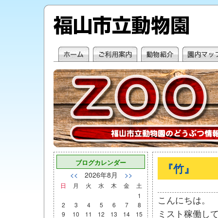
ブログカレンダー
『竹』
<<
2026年8月
>>
日
月
火
水
木
金
土
1
こんにちは。
2
3
4
5
6
7
8
ミスト稼働し
9
10
11
12
13
14
15