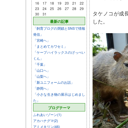
16
17
18
19
20
21
22
23
24
25
26
27
28
29
タケノコが成
30
31
した。
最新の記事
「飼育ブログの閉鎖とSNSで情報
発信」
「宮崎へ」
「まとめてカワセミ」
「ケープハイラックスのげっぺい
くん」
「千葉」
「山口へ」
「山梨へ」
「新ユニフォームのお話」
「静岡へ」
「小さな生き物の展示はじめまし
た」
ブログテーマ
ふれあいゾーン(1)
アカハナグマ(2)
アミメキリン(46)