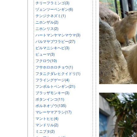
チリーフラミンゴ(3)
ヅェンツーペンギン(6)
テンジクネズミ(1)
ニホンザル(2)
ニホンリス(2)
ハートマンヤマシマウマ(3)
パルマヤブワラビー(27)
ビルマニシキヘビ(3)
ピューマ(3)
フクロウ(10)
フサホロホロチョウ(1)
フタニクダレヒクイドリ(1)
フライングゲージ(4)
フンボルトペンギン(21)
ブラッザモンキー(3)
ボタンインコ(11)
ボルネオゾウ(135)
マレーヤマアラシ(17)
マントヒヒ(4)
マンドリル(2)
ミニブタ(2)