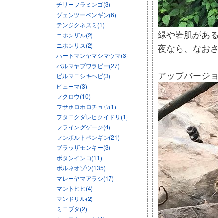
チリーフラミンゴ(3)
ヅェンツーペンギン(6)
テンジクネズミ(1)
緑や岩肌があ
ニホンザル(2)
ニホンリス(2)
夜なら、なお
ハートマンヤマシマウマ(3)
パルマヤブワラビー(27)
アップバージ
ビルマニシキヘビ(3)
ピューマ(3)
フクロウ(10)
フサホロホロチョウ(1)
フタニクダレヒクイドリ(1)
フライングゲージ(4)
フンボルトペンギン(21)
ブラッザモンキー(3)
ボタンインコ(11)
ボルネオゾウ(135)
マレーヤマアラシ(17)
マントヒヒ(4)
マンドリル(2)
ミニブタ(2)