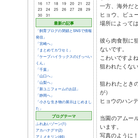
16
17
18
19
20
21
22
一方、海外だ
23
24
25
26
27
28
29
ヒョウ、ピュ
30
31
場所によって
最新の記事
「飼育ブログの閉鎖とSNSで情報
発信」
彼ら肉食獣に
「宮崎へ」
ないです。
「まとめてカワセミ」
こわいですよ
「ケープハイラックスのげっぺい
くん」
狙われたくない
「千葉」
「山口へ」
狙われたとき
「山梨へ」
「新ユニフォームのお話」
が）
「静岡へ」
ヒョウのハンテ
「小さな生き物の展示はじめまし
た」
ブログテーマ
当園のアムー
ふれあいゾーン(1)
います。
アカハナグマ(2)
写真のように
アミメキリン(46)