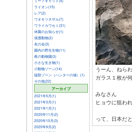
ミーアキャット(4)
ライオン(15)
レア(2)
ワオキツネザル(7)
ワライカワセミ(31)
休園のお知らせ(1)
保護動物(2)
友の会(3)
園内の野生生物(11)
夜の動物園(3)
小さな生き物(1)
うーん、ねら
小動物ゾーン(14)
猛獣ゾーン（ハンターの城）(1)
ガラス１枚が
その他(22)
アーカイブ
みなさん
2021年5月(1)
ヒョウに狙われ
2021年3月(1)
2021年1月(1)
2020年11月(2)
って、日本だと狙
2020年10月(3)
2020年9月(2)