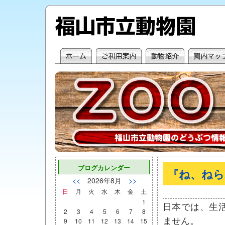
ブログカレンダー
『ね、ねら
<<
2026年8月
>>
日
月
火
水
木
金
土
1
日本では、生
2
3
4
5
6
7
8
ません。
9
10
11
12
13
14
15