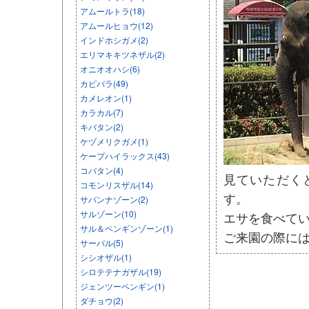
アムールトラ(18)
アムールヒョウ(12)
インドホシガメ(2)
エリマキキツネザル(2)
オニオオハシ(6)
カピバラ(49)
カメレオン(1)
カラカル(7)
キバタン(2)
ケヅメリクガメ(1)
ケープハイラックス(43)
コバタン(4)
見ていただく
コモンリスザル(14)
す。
サバンナゾーン(2)
サルゾーン(10)
エサを食べて
サル＆ペンギンゾーン(1)
ご来園の際に
サーバル(5)
シシオザル(1)
シロテテナガザル(19)
ジェンツーペンギン(1)
ダチョウ(2)