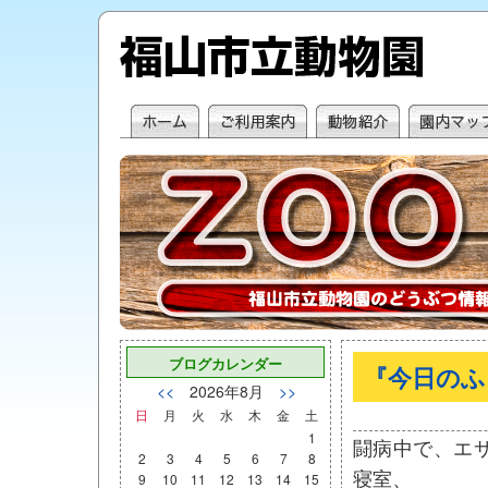
ブログカレンダー
『今日のふ
<<
2026年8月
>>
日
月
火
水
木
金
土
1
闘病中で、エ
2
3
4
5
6
7
8
寝室、
9
10
11
12
13
14
15