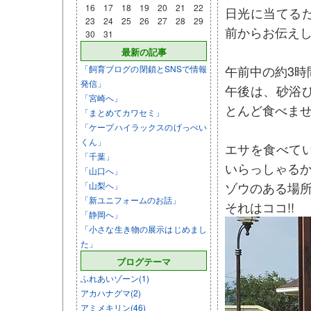
16
17
18
19
20
21
22
日光に当てる
23
24
25
26
27
28
29
前からお伝え
30
31
最新の記事
午前中の約3時
「飼育ブログの閉鎖とSNSで情報
発信」
午後は、砂浴
「宮崎へ」
とんど食べま
「まとめてカワセミ」
「ケープハイラックスのげっぺい
くん」
エサを食べて
「千葉」
いらっしゃる
「山口へ」
ゾウのある場
「山梨へ」
「新ユニフォームのお話」
それはココ!!
「静岡へ」
「小さな生き物の展示はじめまし
た」
ブログテーマ
ふれあいゾーン(1)
アカハナグマ(2)
アミメキリン(46)