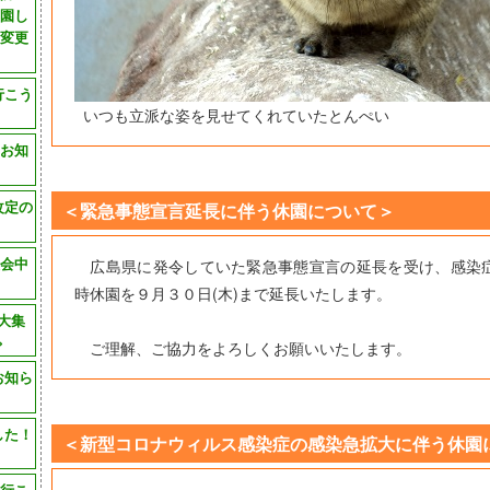
園し
変更
行こう
いつも立派な姿を見せてくれていたとんぺい
お知
改定の
＜緊急事態宣言延長に伴う休園について＞
会中
広島県に発令していた緊急事態宣言の延長を受け、感染
時休園を９月３０日(木)まで延長いたします。
大集
>
ご理解、ご協力をよろしくお願いいたします。
お知ら
した！
＜新型コロナウィルス感染症の感染急拡大に伴う休園
行こ