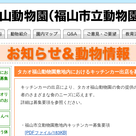
タカオ福山動物園敷地内におけるキッチンカー出店を
にお
募集
キッチンカーの出店により、タカオ福山動物園の食の提供
オリ
者のさまざまな食のニーズに応えます。
のお
詳細は募集要項を参照ください。
とんぺ
」
・福山市立動物園敷地内キッチンカー募集要項
う休
[PDFファイル/183KB]