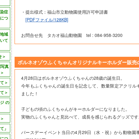
染症
・提出様式：福山市立動物園使用許可申請書
につ
[PDFファイル/128KB]
地域
お問合せ先 タカオ福山動物園 tel : 084-958-3200
いて
せ＞
ボルネオゾウふくちゃんオリジナルキーホルダー販売
園写真
＞
4月28日はボルネオゾウふくちゃんの28歳の誕生日。
て＞
今年もふくちゃんの誕生日を記念して、数量限定アクリル
て＞
ました！
ジ の
子どもの頃のふくちゃんがキーホルダーになりました。
実物のふくちゃんと見比べて、成長を感じられるグッズです
＞
て」
バースデーイベント当日の4月29日（水・祝）から動物園
につ