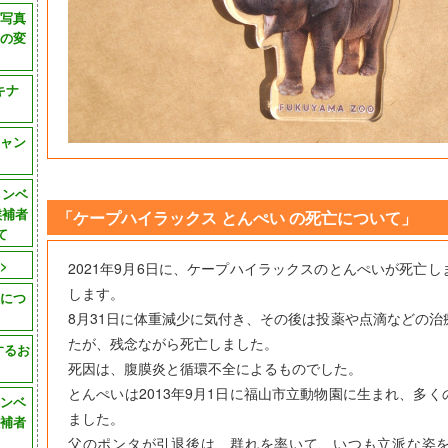
園写真
の変
キナ
ャン
コンベ
候補者
「ケープハイラックス とんぺい の死亡について」
て
>
2021年9月6日に、ケープハイラックスのとんぺいが死亡
します。
につ
8月31日に体重減少に気付き、その後は投薬や点滴などの治
たが、残念ながら死亡しました。
するお
死因は、腹膜炎と循環不全によるものでした。
とんぺいは2013年9月1日に福山市立動物園に生まれ、多
ンベ
ました。
補者
父のポンタが引退後は、群れを率いて、いつも立派な姿