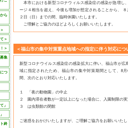
本市における新型コロナウィルス感染症の感染が急増し、
ージ４相当を超え、今後も増加が想定されることから、 ８月
から
２日（日）までの間、臨時休園いたします。
ご理解とご協力のほどよろしくお願いいたします。
＞
て＞
！＞
＜福山市の集中対策重点地域への指定に伴う対応につ
募集
新型コロナウイルス感染症の感染拡大に伴い、福山市が広
域に指定されたため、福山市の集中対策期間として、8月6
につ
間、次のとおり対応いたします。
１ 「夜の動物園」の中止
２ 園内滞在者数が一定以上になった場合に、入園制限の実
て」
３ は虫類館の閉館
」
ご迷惑をおかけいたしますが、ご理解ご協力をお願いいたし
ト終