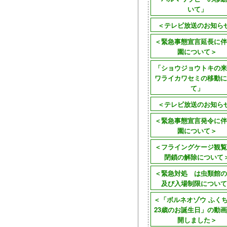
いて」
＜テレビ放送のお知ら
＜緊急事態宣言延長に伴
園について＞
「ショウジョウトキの来
ワライカワセミの移動に
て」
＜テレビ放送のお知ら
＜緊急事態宣言発令に伴
園について＞
＜フライングケージ観覧
閉鎖の解除について
＜緊急対処 は虫類館の
及び入場制限について
＜「ボルネオゾウ ふく
23歳のお誕生日」の動
開しました＞