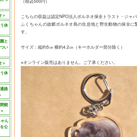
（税込500円）
せ＞
こちらの収益は認定NPO法人ボルネオ保全トラスト・ジャ
ふくちゃんの故郷ボルネオ島の生息地と野生動物の保全に
う休
す。
園と
サイズ：縦約5㎝ 横約4.2㎝（キーホルダー部分除く）
つい
※オンライン販売はありません。ご了承ください。
せ＞
う休
通路
＞
閉館
＞
ちゃん
画を公