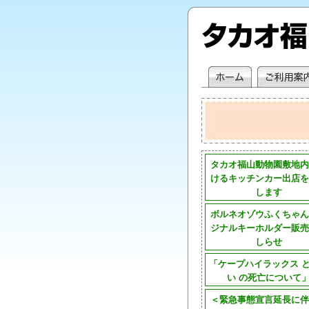
タカオ福山動物園敷地内
けるキッチンカー出店を
します
ボルネオゾウふくちゃん
ジナルキーホルダー販売
しらせ
「ケープハイラックス 
い の死亡について
＜緊急事態宣言延長に伴