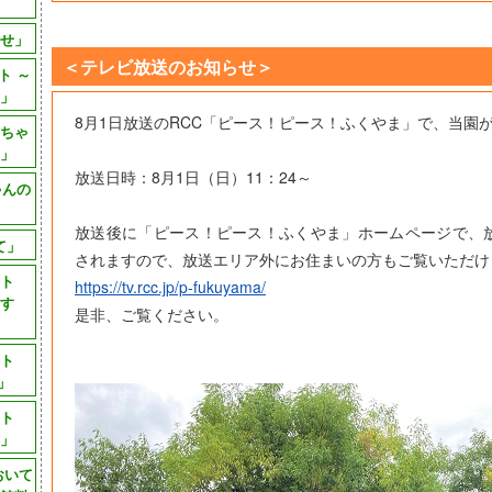
」
せ」
＜テレビ放送のお知らせ＞
ト ～
～」
8月1日放送のRCC「ピース！ピース！ふくやま」で、当園
ちゃ
」
放送日時：8月1日（日）11：24～
ゃんの
」
放送後に「ピース！ピース！ふくやま」ホームページで、
て」
されますので、放送エリア外にお住まいの方もご覧いただけ
クト
https://tv.rcc.jp/p-fukuyama/
ます
是非、ご覧ください。
クト
 」
クト
 」
おいて