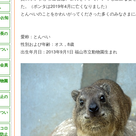
た。（ポンタは2019年4月に亡くなりました）
＞
とんぺいのことをかわいがってくださった多くのみなさまに
のお知
長の
愛称：とんぺい
性別および年齢：オス，8歳
つい
出生年月日：2013年9月1日 福山市立動物園生まれ
会員
物園
止の
つい
コロ
防止