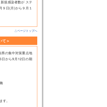
新規感染者数が ステ
９日(月)から９月１
△ページトップへ
いて＞
島県の集中対策重点地
日から9月12日の期
施
ます。