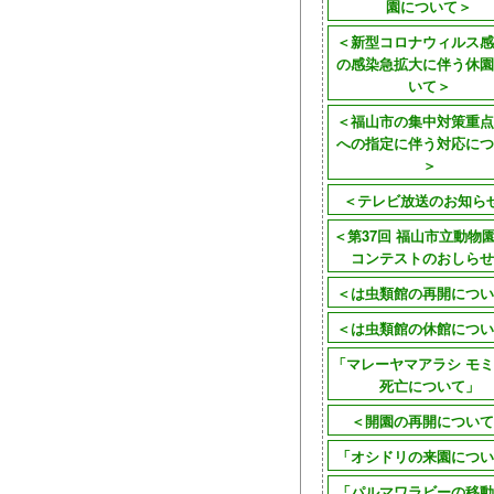
園について＞
＜新型コロナウィルス感
の感染急拡大に伴う休園
いて＞
＜福山市の集中対策重点
への指定に伴う対応につ
＞
＜テレビ放送のお知ら
＜第37回 福山市立動物
コンテストのおしらせ
＜は虫類館の再開につい
＜は虫類館の休館につい
「マレーヤマアラシ モミ
死亡について」
＜開園の再開について
「オシドリの来園につい
「パルマワラビーの移動