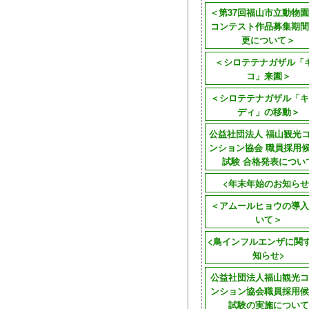
＜第37回福山市立動物
コンテスト作品募集期間
更について＞
＜シロテテナガザル「
コ」来園＞
＜シロテテナガザル「キ
ディ」の移動＞
公益社団法人 福山観光
ンション協会 職員採用
試験 合格発表につい
<年末年始のお知らせ
＜アムールヒョウの導入
いて＞
<鳥インフルエンザに関
知らせ>
公益社団法人福山観光コ
ンション協会職員採用候
試験の実施について