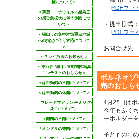
園について＞
[PDFファイ
＜新型コロナウィルス感染症
の感染急拡大に伴う休園につ
・提出様式：
いて＞
[PDFファイ
＜福山市の集中対策重点地域
への指定に伴う対応について
＞
お問合せ先 タカ
＜テレビ放送のお知らせ＞
＜第37回 福山市立動物園写真
コンテストのおしらせ＞
ボルネオゾ
＜は虫類館の再開について＞
売のおしら
＜は虫類館の休館について＞
4月28日は
「マレーヤマアラシ モミジ の
死亡について」
今年もふく
ーホルダーを
＜開園の再開について＞
「オシドリの来園について」
子どもの頃の
「パルマワラビーの移動につ