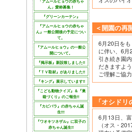
オスのバイオ
「アムールヒョウの赤ちゃ
ん」愛称募集！
『グリーンカーテン』
『アムールヒョウの赤ちゃ
＜開園の再
ん』一般公開後の予定につい
て。
6月20日を
『アムールヒョウ』の一般公
に伴い、6月
開について。
引き続き園
『掲示板』新設致しました!!
だきますよう
『ＴＶ取材』がありました!!
ご理解ご協力
『キング』展示しています!!
『こども動物クイズ』＆『巣
箱づくり』のご報告!!
「オシドリ
『カピバラ』の赤ちゃん誕
生!!!
6月13日
『ワオキツネザル』に双子の
（オス・20
赤ちゃん誕生!!