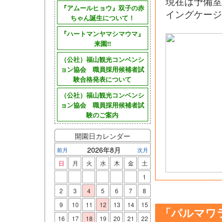
現在は予備
『アムールヒョウ』双子の赤
イングケージ
ちゃん誕生について！
『ハートマンヤマシマウマ』
来園!!
（公社）福山観光コンベンシ
ョン協会 職員採用候補者試
験合格発表について
（公社）福山観光コンベンシ
ョン協会 職員採用候補者試
験のご案内
開園日カレンダー
2026年8月
前月
次月
日
月
火
水
木
金
土
1
2
3
4
5
6
7
8
9
10
11
12
13
14
15
「パルマワ
16
17
18
19
20
21
22