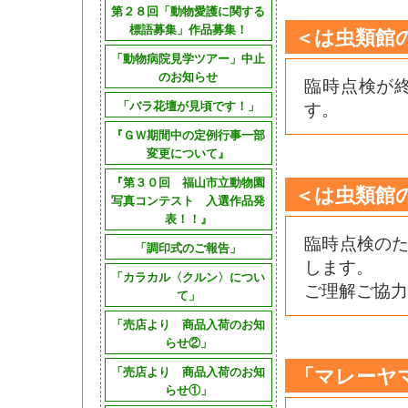
第２８回「動物愛護に関する
標語募集」作品募集！
＜は虫類館
「動物病院見学ツアー」中止
のお知らせ
臨時点検が
す。
「バラ花壇が見頃です！」
『ＧＷ期間中の定例行事一部
変更について』
『第３０回 福山市立動物園
＜は虫類館
写真コンテスト 入選作品発
表！！』
臨時点検のた
「調印式のご報告」
します。
「カラカル〈クルン〉につい
ご理解ご協力
て」
「売店より 商品入荷のお知
らせ②」
「マレーヤ
「売店より 商品入荷のお知
らせ①」