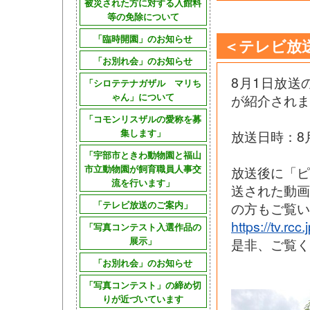
被災された方に対する入館料
等の免除について
「臨時開園」のお知らせ
＜テレビ放
「お別れ会」のお知らせ
8月1日放送
「シロテテナガザル マリち
ゃん」について
が紹介されま
「コモンリスザルの愛称を募
集します」
放送日時：8
「宇部市ときわ動物園と福山
市立動物園が飼育職員人事交
放送後に「
流を行います」
送された動
「テレビ放送のご案内」
の方もご覧い
https://tv.rcc
「写真コンテスト入選作品の
展示」
是非、ご覧く
「お別れ会」のお知らせ
「写真コンテスト」の締め切
りが近づいています