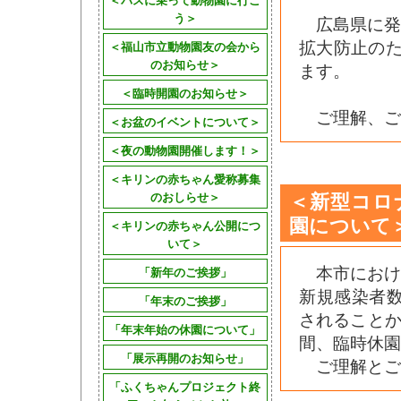
う＞
広島県に発
拡大防止のた
＜福山市立動物園友の会から
のお知らせ＞
ます。
＜臨時開園のお知らせ＞
ご理解、ご
＜お盆のイベントについて＞
＜夜の動物園開催します！＞
＜キリンの赤ちゃん愛称募集
＜新型コロ
のおしらせ＞
園について
＜キリンの赤ちゃん公開につ
いて＞
本市におけ
「新年のご挨拶」
新規感染者
「年末のご挨拶」
されることか
「年末年始の休園について」
間、臨時休園
「展示再開のお知らせ」
ご理解とご
「ふくちゃんプロジェクト終