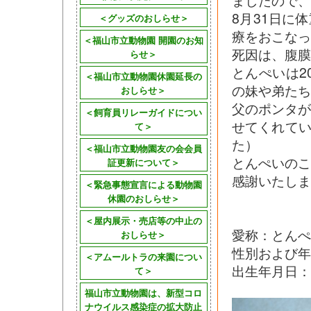
ましたので、
8月31日に
＜グッズのおしらせ＞
療をおこなっ
＜福山市立動物園 開園のお知
死因は、腹膜
らせ＞
とんぺいは2
＜福山市立動物園休園延長の
の妹や弟たち
おしらせ＞
父のポンタ
＜飼育員リレーガイドについ
せてくれてい
て＞
た）
＜福山市立動物園友の会会員
とんぺいの
証更新について＞
感謝いたしま
＜緊急事態宣言による動物園
休園のおしらせ＞
＜屋内展示・売店等の中止の
愛称：とんぺ
おしらせ＞
性別および年
＜アムールトラの来園につい
出生年月日：
て＞
福山市立動物園は、新型コロ
ナウイルス感染症の拡大防止