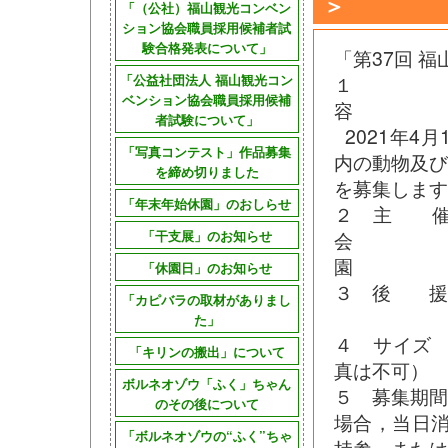
＞
「（公社）福山観光コンベン
ション協会職員採用候補者試
験合格発表について」
「第37回 
「公益社団法人 福山観光コン
１
ベンション協会職員採用候補
者試験について」
2021年4月
「写真コンテスト」作品募集
内の動物及
を締め切りました
を募集します
「年末年始休園」のおしらせ
２ 主 催
「干支展」のお知らせ
会
「休園日」のお知らせ
３ 後 援
「カピバラの取材がありまし
た」
４ サイズ
「キリンの搬出」について
真は不可）
ボルネオゾウ「ふく」ちゃん
５ 募集期間 
のその後について
場合，当日
「ボルネオゾウの“ふく”ちゃ