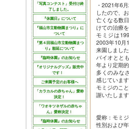
「写真コンテスト」受付け終
・2021年
了しました。
したので、お
『休園日』について
亡くなる数日
けての治療を
『福山市立動物園まつり』に
ついて
モミジは19
2003年1
『第４回福山市立動物園まつ
り』順延について
来園しました
バイオととも
『臨時休園』のお知らせ
年より定期的
『オリジナルグッズ』販売中
多くのみな
です！
感じています
ご来園予定のお客様へ
モミジのこ
「カラカルの赤ちゃん」愛称
謝いたします
決定！
「ワオキツネザルの赤ちゃ
ん」愛称決定！
愛称：モミジ
『臨時休園』のお知らせ
性別および年