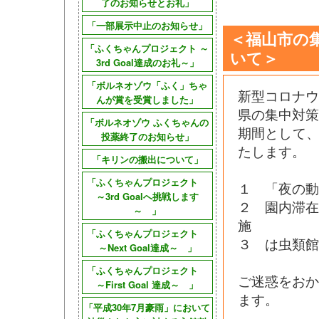
了のお知らせとお礼」
「一部展示中止のお知らせ」
＜福山市の
「ふくちゃんプロジェクト ～
いて＞
3rd Goal達成のお礼～」
「ボルネオゾウ「ふく」ちゃ
新型コロナ
んが賞を受賞しました」
県の集中対
「ボルネオゾウ ふくちゃんの
期間として、
投薬終了のお知らせ」
たします。
「キリンの搬出について」
「ふくちゃんプロジェクト
１ 「夜の動
～3rd Goalへ挑戦します
２ 園内滞
～ 」
施
「ふくちゃんプロジェクト
３ は虫類館
～Next Goal達成～ 」
「ふくちゃんプロジェクト
ご迷惑をお
～First Goal 達成～ 」
ます。
「平成30年7月豪雨」において