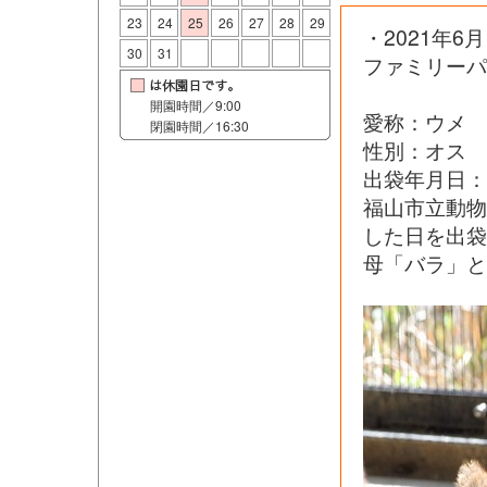
23
24
25
26
27
28
29
・2021年
30
31
ファミリーパ
開園時間／9:00
愛称：ウメ
閉園時間／16:30
性別：オス
出袋年月日：
福山市立動
した日を出袋
母「バラ」と