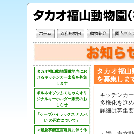
タカオ福山
タカオ福山動物園敷地内にお
を募集しま
けるキッチンカー出店を募集
します
ボルネオゾウふくちゃんオリ
キッチンカ
ジナルキーホルダー販売のお
多様化を進め
しらせ
詳細は募集要
「ケープハイラックス とんぺ
い の死亡について」
＜緊急事態宣言延長に伴う休
・福山市立動