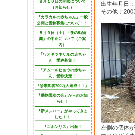
８月１０日の開園について
出生年月日：
（お知らせ）
その他：200
『カラカルの赤ちゃん』一般
公開と愛称募集について！！
８月９日（土）「夜の動物
園」の中止について（ご案
内）
「ワオキツネザルの赤ちゃ
ん」愛称募集！
「アムールヒョウの赤ちゃ
ん」愛称決定！
『㊗来園者700万人達成！！』
『動物園友の会』からのお知
らせ！
『新メンバー』がやってきま
した！！
左側の個体が
『ニホンリス』出産！