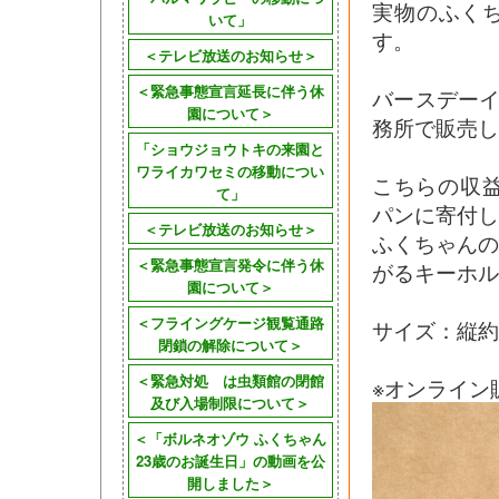
実物のふく
いて」
す。
＜テレビ放送のお知らせ＞
＜緊急事態宣言延長に伴う休
バースデーイ
園について＞
務所で販売し
「ショウジョウトキの来園と
ワライカワセミの移動につい
こちらの収
て」
パンに寄付し
＜テレビ放送のお知らせ＞
ふくちゃん
＜緊急事態宣言発令に伴う休
がるキーホル
園について＞
＜フライングケージ観覧通路
サイズ：縦約
閉鎖の解除について＞
＜緊急対処 は虫類館の閉館
※オンライン
及び入場制限について＞
＜「ボルネオゾウ ふくちゃん
23歳のお誕生日」の動画を公
開しました＞