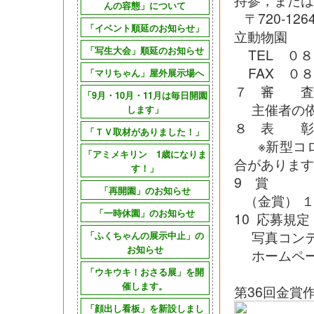
持参
んの容態」について
〒720-1
「イベント順延のお知らせ」
立動物
「写生大会」順延のお知らせ
TEL ０８
FAX ０８
「マリちゃん」屋外展示場へ
７ 審 査
「9月・10月・11月は毎日開園
主催者の依
します」
８ 表 彰
「ＴＶ取材がありました！」
※新型コロ
「アミメキリン 1歳になりま
合があります
す！」
9 賞
「再開園」のお知らせ
（金賞） １点
「一時休園」のお知らせ
10 応募規
写真コンテ
「ふくちゃんの展示中止」の
お知らせ
ホームペー
「ウキウキ！おさる展」を開
催します。
第36回金賞
「顔出し看板」を新設しまし