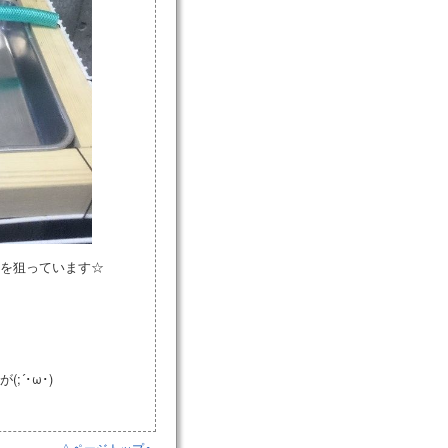
を狙っています☆
´･ω･)
△ページトップへ