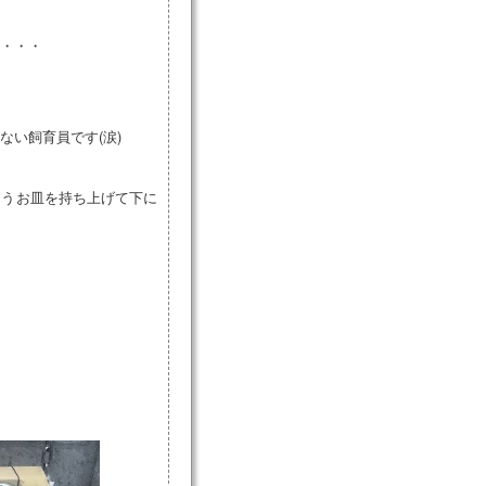
・・・
い飼育員です(涙)
ろうお皿を持ち上げて下に