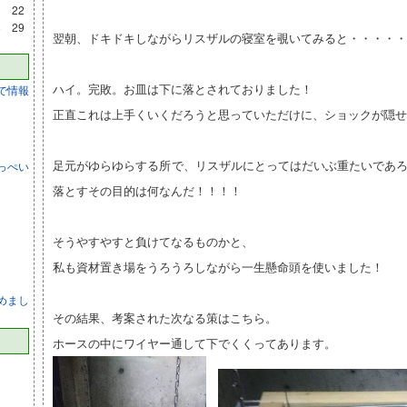
1
22
8
29
翌朝、ドキドキしながらリスザルの寝室を覗いてみると・・・・・
ハイ。完敗。お皿は下に落とされておりました！
で情報
正直これは上手くいくだろうと思っていただけに、ショックが隠せな
足元がゆらゆらする所で、リスザルにとってはだいぶ重たいであ
っぺい
落とすその目的は何なんだ！！！！
そうやすやすと負けてなるものかと、
私も資材置き場をうろうろしながら一生懸命頭を使いました！
めまし
その結果、考案された次なる策はこちら。
ホースの中にワイヤー通して下でくくってあります。