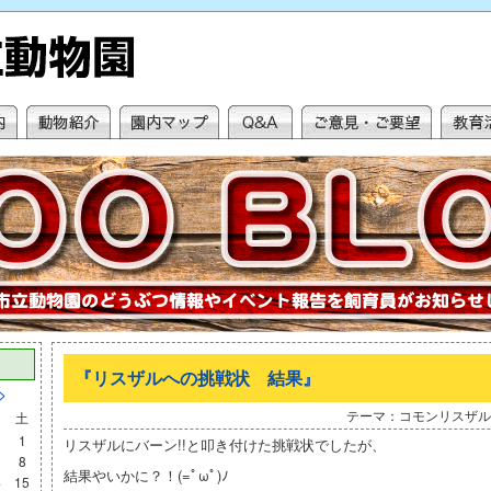
『リスザルへの挑戦状 結果』
>
テーマ：コモンリスザル 
土
1
リスザルにバーン!!と叩き付けた挑戦状でしたが、
8
結果やいかに？！(=ﾟωﾟ)ﾉ
4
15