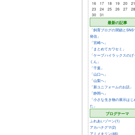
16
17
18
19
20
2
23
24
25
26
27
2
30
31
最新の記事
「飼育ブログの閉鎖とSNS
発信」
「宮崎へ」
「まとめてカワセミ」
「ケープハイラックスのげ
くん」
「千葉」
「山口へ」
「山梨へ」
「新ユニフォームのお話」
「静岡へ」
「小さな生き物の展示はじ
た」
ブログテーマ
ふれあいゾーン(1)
アカハナグマ(2)
アミメキリン(46)