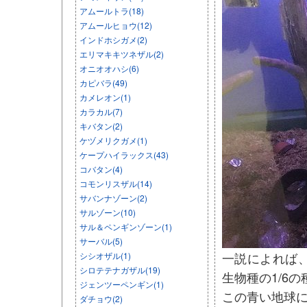
アムールトラ(18)
アムールヒョウ(12)
インドホシガメ(2)
エリマキキツネザル(2)
オニオオハシ(6)
カピバラ(49)
カメレオン(1)
カラカル(7)
キバタン(2)
ケヅメリクガメ(1)
ケープハイラックス(43)
コバタン(4)
コモンリスザル(14)
サバンナゾーン(2)
サルゾーン(10)
サル＆ペンギンゾーン(1)
サーバル(5)
一説によれば
シシオザル(1)
シロテテナガザル(19)
生物種の1/6
ジェンツーペンギン(1)
この青い地球
ダチョウ(2)