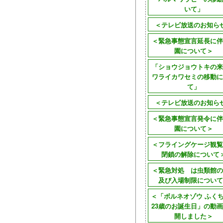
いて」
＜テレビ放送のお知ら
＜緊急事態宣言延長に伴
園について＞
「ショウジョウトキの来
ワライカワセミの移動に
て」
＜テレビ放送のお知ら
＜緊急事態宣言発令に伴
園について＞
＜フライングケージ観覧
閉鎖の解除について
＜緊急対処 は虫類館の
及び入場制限について
＜「ボルネオゾウ ふく
23歳のお誕生日」の動
開しました＞