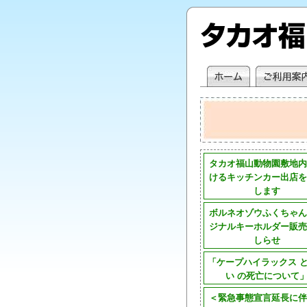
タカオ福山動物園敷地内
けるキッチンカー出店を
します
ボルネオゾウふくちゃん
ジナルキーホルダー販売
しらせ
「ケープハイラックス 
い の死亡について
＜緊急事態宣言延長に伴