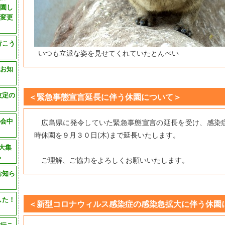
園し
変更
行こう
いつも立派な姿を見せてくれていたとんぺい
お知
改定の
＜緊急事態宣言延長に伴う休園について＞
会中
広島県に発令していた緊急事態宣言の延長を受け、感染
時休園を９月３０日(木)まで延長いたします。
大集
>
ご理解、ご協力をよろしくお願いいたします。
お知ら
した！
＜新型コロナウィルス感染症の感染急拡大に伴う休園
行こ