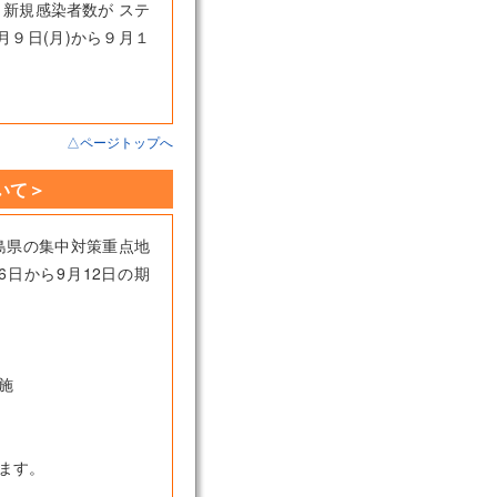
新規感染者数が ステ
９日(月)から９月１
△ページトップへ
いて＞
島県の集中対策重点地
日から9月12日の期
施
ます。