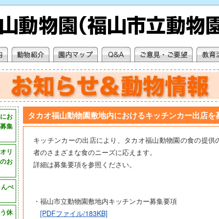
タカオ福山動物園敷地内におけるキッチンカー出店を
にお
募集
キッチンカーの出店により、タカオ福山動物園の食の提供
オリ
者のさまざまな食のニーズに応えます。
のお
詳細は募集要項を参照ください。
とんぺ
」
・福山市立動物園敷地内キッチンカー募集要項
う休
[PDFファイル/183KB]