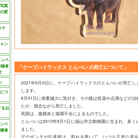
園写真
の変
キナ
ャン
コンベ
候補者
「ケープハイラックス とんぺい の死亡について」
て
>
2021年9月6日に、ケープハイラックスのとんぺいが死亡
します。
につ
8月31日に体重減少に気付き、その後は投薬や点滴などの治
たが、残念ながら死亡しました。
するお
死因は、腹膜炎と循環不全によるものでした。
とんぺいは2013年9月1日に福山市立動物園に生まれ、多
ンベ
ました。
補者
父のポンタが引退後は、群れを率いて、いつも立派な姿