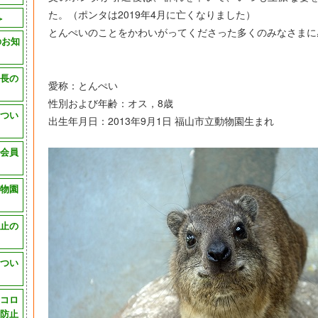
た。（ポンタは2019年4月に亡くなりました）
＞
とんぺいのことをかわいがってくださった多くのみなさまに
のお知
長の
愛称：とんぺい
性別および年齢：オス，8歳
つい
出生年月日：2013年9月1日 福山市立動物園生まれ
会員
物園
止の
つい
コロ
防止