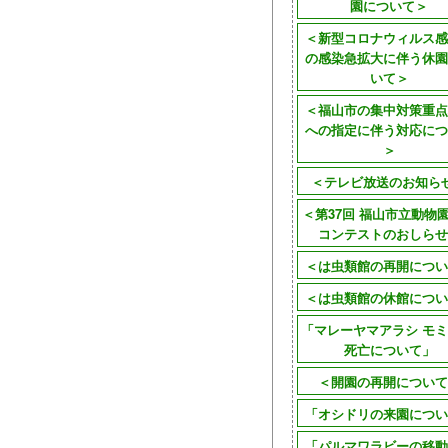
園について＞
＜新型コロナウィルス感
の感染急拡大に伴う休園
いて＞
＜福山市の集中対策重点
への指定に伴う対応につ
＞
＜テレビ放送のお知ら
＜第37回 福山市立動物
コンテストのおしらせ
＜は虫類館の再開につい
＜は虫類館の休館につい
「マレーヤマアラシ モミ
死亡について」
＜開園の再開について
「オシドリの来園につい
「パルマワラビーの移動