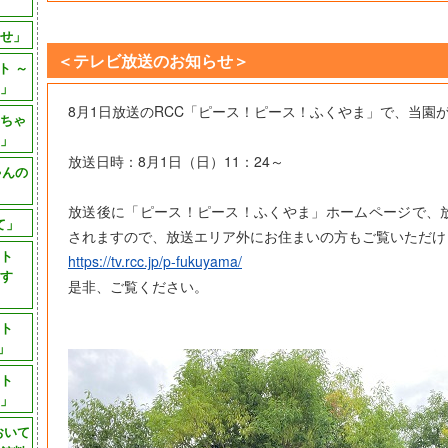
」
せ」
＜テレビ放送のお知らせ＞
ト ～
～」
8月1日放送のRCC「ピース！ピース！ふくやま」で、当園
ちゃ
」
放送日時：8月1日（日）11：24～
ゃんの
」
放送後に「ピース！ピース！ふくやま」ホームページで、
て」
されますので、放送エリア外にお住まいの方もご覧いただけ
クト
https://tv.rcc.jp/p-fukuyama/
ます
是非、ご覧ください。
クト
 」
クト
 」
おいて