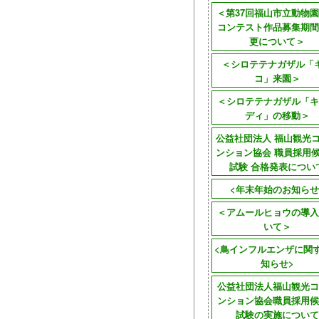
＜第37回福山市立動物
コンテスト作品募集期間
更について＞
＜シロテテナガザル「
コ」来園＞
＜シロテテナガザル「キ
ディ」の移動＞
公益社団法人 福山観光
ンション協会 職員採用
試験 合格発表につい
<年末年始のお知らせ
＜アムールヒョウの導入
いて＞
<鳥インフルエンザに関
知らせ>
公益社団法人福山観光コ
ンション協会職員採用候
試験の実施について