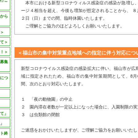
本市における新型コロナウィルス感染症の感染が急増し、
ージ４相当を超え、今後も増加が想定されることから、 ８月
から
２日（日）までの間、臨時休園いたします。
ご理解とご協力のほどよろしくお願いいたします。
＞
て＞
！＞
＜福山市の集中対策重点地域への指定に伴う対応につ
募集
新型コロナウイルス感染症の感染拡大に伴い、福山市が広
域に指定されたため、福山市の集中対策期間として、8月6
につ
間、次のとおり対応いたします。
１ 「夜の動物園」の中止
２ 園内滞在者数が一定以上になった場合に、入園制限の実
て」
３ は虫類館の閉館
」
ご迷惑をおかけいたしますが、ご理解ご協力をお願いいたし
ト終