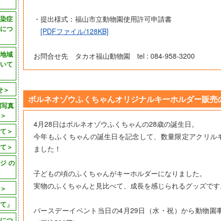
染症
・提出様式：福山市立動物園使用許可申請書
につ
[PDFファイル/128KB]
地域
お問合せ先 タカオ福山動物園 tel : 084-958-3200
いて
せ＞
ボルネオゾウふくちゃんオリジナルキーホルダー販売
園写真
＞
4月28日はボルネオゾウふくちゃんの28歳の誕生日。
て＞
今年もふくちゃんの誕生日を記念して、数量限定アクリル
て＞
ました！
ジ の
子どもの頃のふくちゃんがキーホルダーになりました。
実物のふくちゃんと見比べて、成長を感じられるグッズです
＞
て」
バースデーイベント当日の4月29日（水・祝）から動物園
につ