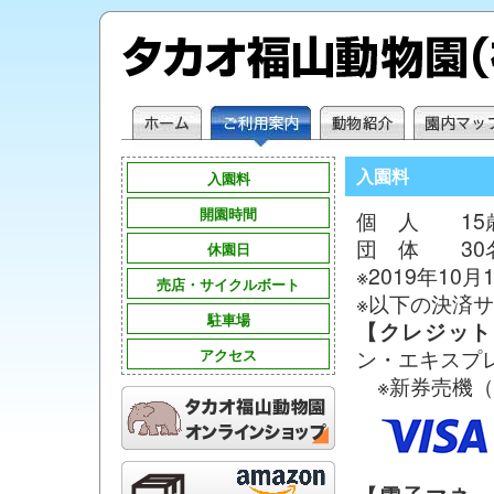
入園料
入園料
開園時間
個 人 15歳
団 体 30名
休園日
※2019年1
売店・サイクルボート
※以下の決済
駐車場
【クレジット
ン・エキスプ
アクセス
※新券売機（