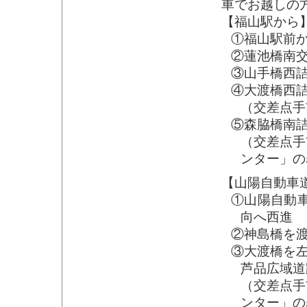
車でお越しの
【福山駅から
①福山駅前
②蓮池橋南
③山手橋西詰
④大渡橋西詰
（交差点手
⑤森脇橋南詰
（交差点手
ンター」の
【山陽自動車道
①山陽自動車
向へ西進
②神島橋を渡
③大渡橋を
芦品広域道
（交差点手
ンター」の