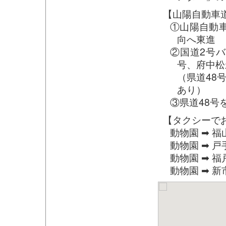
【山陽自動車道
①山陽自動車
向へ東進
②国道2号バ
号、府中松
（県道48
あり）
③県道48号
【タクシーで
動物園 ➡ 福山
動物園 ➡ 戸手
動物園 ➡ 福戸
動物園 ➡ 新市