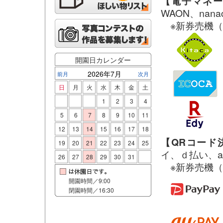
【電子マネ
WAON、nana
※新券売機（
開園日カレンダー
2026年7月
前月
次月
日
月
火
水
木
金
土
1
2
3
4
5
6
7
8
9
10
11
12
13
14
15
16
17
18
【QRコード
19
20
21
22
23
24
25
イ、ｄ払い、a
26
27
28
29
30
31
※新券売機（
開園時間／9:00
閉園時間／16:30