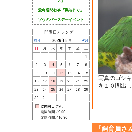
ズ」
愛鳥週間行事「巣箱作り」
ゾウのバースデーイベント
開園日カレンダー
2026年8月
前月
次月
日
月
火
水
木
金
土
1
2
3
4
5
6
7
8
9
10
11
12
13
14
15
写真のゴシ
16
17
18
19
20
21
22
を１０問出し
23
24
25
26
27
28
29
30
31
開園時間／9:00
閉園時間／16:30
「飼育員さ