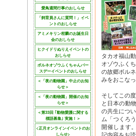
愛鳥週間行事のおしらせ
「飼育員さんに質問！」イベ
ントのおしらせ
アミメキリン柑麟のお誕生日
会のおしらせ
ヒクイドリぬりえイベントの
タカオ福山
おしらせ
オゾウふく
ボルネオゾウふくちゃんバー
の故郷ボル
スデーイベントのおしらせ
みをおこなっ
＜「夜の動物園」中止のお知
らせ＞
そしてこの
＜「夜の動物園」開催のお知
と日本の動
らせ＞
の共生につ
＜第33回 ｢動物愛護に関する
ム「つくろう
標語募集｣ 実施！＞
開催します
<正月オンラインイベントのお
記内容をお読
しらせ>