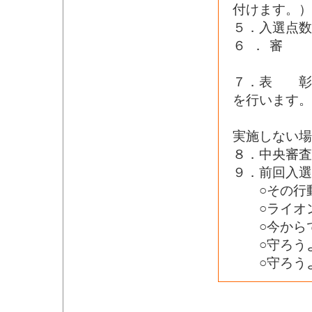
付けます。）
５．入選点
６．審 
７．表 彰
を行います。
ロナウィ
実施しない
８．中央審
９．前回入
○その行動
○ライオン
○今からで
○守ろうよ
○守ろうよ