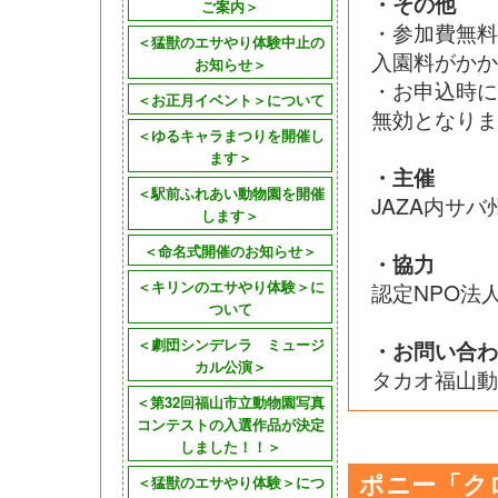
・その他
ご案内＞
・参加費無
＜猛獣のエサやり体験中止の
入園料がかか
お知らせ＞
・お申込時
＜お正月イベント＞について
無効となりま
＜ゆるキャラまつりを開催し
ます＞
・主催
＜駅前ふれあい動物園を開催
JAZA内サ
します＞
＜命名式開催のお知らせ＞
・協力
＜キリンのエサやり体験＞に
認定NPO法
ついて
＜劇団シンデレラ ミュージ
・お問い合わ
カル公演＞
タカオ福山動物
＜第32回福山市立動物園写真
コンテストの入選作品が決定
しました！！＞
ポニー「ク
＜猛獣のエサやり体験＞につ