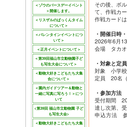
その後、ボ
＜ゾウのバースデーイベント
て、作戦カー
＞開催します。
作戦カードは
＜リスザルのぱっくんタイム
について＞
・開催日時・
＜バレンタインイベントにつ
2026年6月
いて＞
会場 タカオ
＜正月イベントについて＞
＜第39回福山市立動物園子ど
・対象と定員
も写生大会について＞
対象 小学校
＜動物大好きこどもたち大集
定員 20名
合について＞
＜園内ガイドツアー＆動物と
・参加方法
一緒に写真に写ろう！＞につ
受付期間 20
いて
達し次第、受
<第39回 福山市立動物園 子ど
申込方法 
も写生大会>
＜動物大好きこどもたち大集