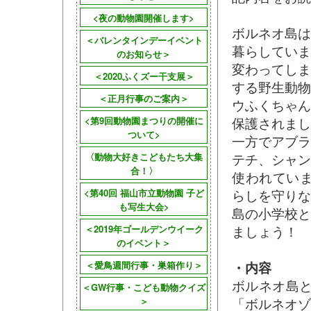
<夜の動物園開催します>
ボルネオ島
＜バレンタインデーイベント
暮らしてい
のお知らせ＞
変わってし
＜2020ふくズー干支展＞
する野生動
＜正月行事のご案内＞
ウふくちゃ
保護されまし
<第9回動物園まつりの開催に
ついて>
一方でアブ
テチ、シャ
〈動物大好きこどもたち大集
合！〉
使われてい
らしを守り
<第40回 福山市立動物園 子ど
も写生大会>
島の小学校
ましょう！
＜2019年ゴールデンウイーク
のイベント＞
・内容
＜愛鳥週間行事・巣箱作り＞
ボルネオ島
＜GW行事・こども動物クイズ
「ボルネオゾ
＞