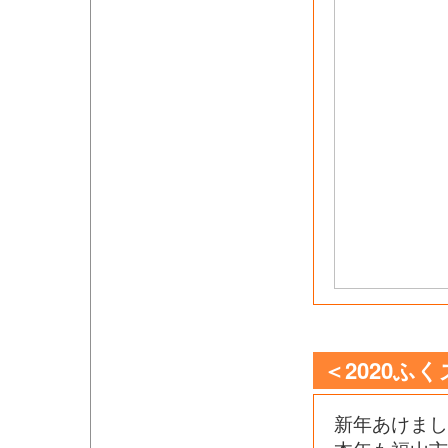
＜2020ふ
新年あけまし