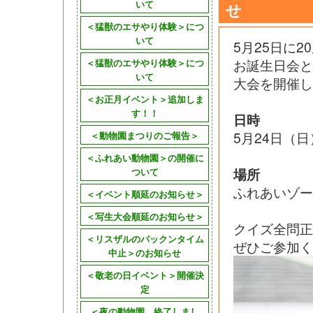
いて
せ
＜猛獣のエサやり体験＞につ
いて
5月25日に
お誕生日会
＜猛獣のエサやり体験＞につ
いて
大会を開催し
＜お正月イベント＞追加しま
す！！
日時
5月24日（日
＜動物園まつりのご報告＞
＜ふれあい動物園＞の開催に
場所
ついて
ふれあいゾー
＜イベント順延のお知らせ＞
＜写生大会順延のお知らせ＞
クイズ全問正
＜リスザルのパックンタイム
ぜひご参加く
中止＞のお知らせ
＜敬老の日イベント＞開催決
定
＜夜の動物園 終了しまし