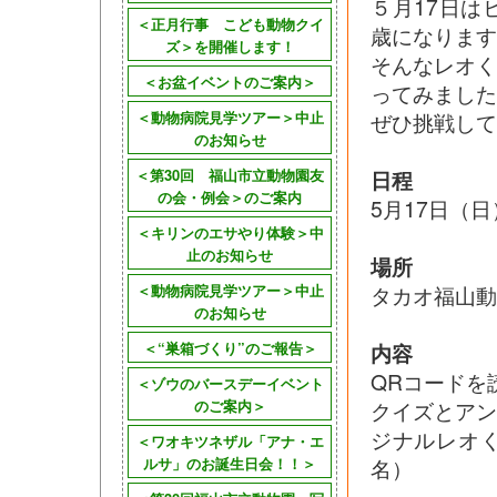
５月17日は
＜正月行事 こども動物クイ
歳になります
ズ＞を開催します！
そんなレオ
＜お盆イベントのご案内＞
ってみました
＜動物病院見学ツアー＞中止
ぜひ挑戦して
のお知らせ
＜第30回 福山市立動物園友
日程
の会・例会＞のご案内
5月17日（日
＜キリンのエサやり体験＞中
止のお知らせ
場所
＜動物病院見学ツアー＞中止
タカオ福山動
のお知らせ
＜“巣箱づくり”のご報告＞
内容
QRコードを
＜ゾウのバースデーイベント
のご案内＞
クイズとア
ジナルレオ
＜ワオキツネザル「アナ・エ
ルサ」のお誕生日会！！＞
名）