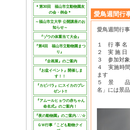
＊第30回 福山市立動物園友
愛鳥週間行
の会・例会＊
～福山市立大学 公開講座のお
知らせ～
愛鳥週間行事
『ゾウの体重当て大会』
１ 行 事
『第4回 福山市立動物園まつ
２ 実 施 日
り』
３ 参加対象
『企画展』のご案内
４ 実施時間
『お盆イベント』開催しま
ます
す！！
５ 景 品
『カピバラ』にスイカのプレ
名」には景品
ゼント!!
『アムールヒョウの赤ちゃん
命名式』のご案内！
『夜の動物園』のご案内∴∵☆
ＧＷ行事「こども動物クイ