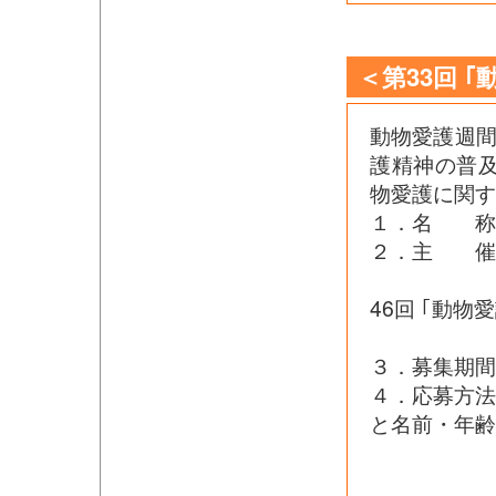
＜第33回 
動物愛護週間
護精神の普
物愛護に関す
１．名 称 
２．主 
（公社
46回 ｢動物
語募集
３．募集期間
４．応募方
と名前・年齢
電話番号
（※また