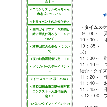
下記リ
合！＞
＜コモンリスザルの赤ちゃん
ht
命名式について＞
＜お盆イベントのお知らせ＞
・タイムスケ
＜園内ガイドツアー＆動物と
9：00～ 
一緒に写真に写ろう！！＞に
10：00～
ついて
10：35
＜第36回友の会例会＞につい
ズ）
て
11：00～
＜夜の動物園開催決定！！＞
11：10～
＜ゾウのバースデーイベント
紹介・クイズ
＞
11：20～ 
＜イースター in 福山ZOO＞
11：40～
＜第33回福山市立動物園写真
11：45～
コンテスト＞入選作品決
～12：00
定！！
＜バレンタイン・イベントの