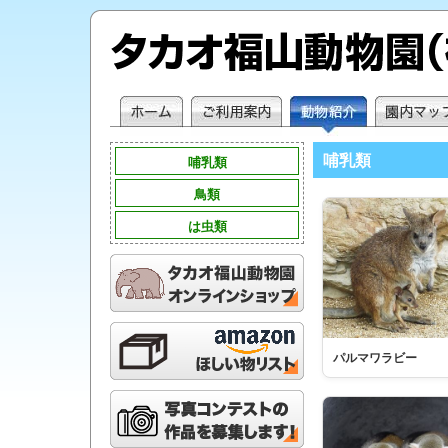
哺乳類
哺乳類
鳥類
は虫類
パルマワラビー