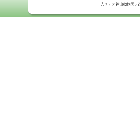
ⓒタカオ福山動物園／